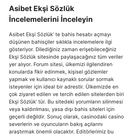
Asibet Ekşi Sözlük
İncelemelerini İnceleyin
Asibet Ekşi Sözlük’ te bahis hesabı açmayı
düşünen bahisçiler sıklıkla incelemelere ilgi
gösteriyor. Dilediğiniz zaman erişebileceğiniz
Ekşi Sözlük sitesinde paylaşacağınız tüm veriler
yer alıyor. Forum sitesi, ülkemizi ilgilendiren
konularda fikir edinmek, kişisel gözlemler
yapmak ve kullanıcı kaynaklı sorular sormak
isteyenler için ideal bir adrestir. Ülkemizde en
çok ziyaret edilen ve tercih edilen sitelerden biri
Ekşi Sözlük’ tür. Bu sitedeki yorumların silinmesi
veya kaldırılması, yasa dışı bahis siteleri için
geçerli değildir. Sonuç olarak, casinodaki casino
severlerin ve oyuncuların bakış açılarını
araştırmak önemli olacaktır. Editörlerimiz bu