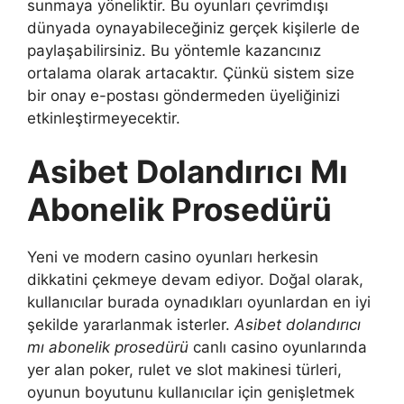
sunmaya yöneliktir. Bu oyunları çevrimdışı
dünyada oynayabileceğiniz gerçek kişilerle de
paylaşabilirsiniz. Bu yöntemle kazancınız
ortalama olarak artacaktır. Çünkü sistem size
bir onay e-postası göndermeden üyeliğinizi
etkinleştirmeyecektir.
Asibet Dolandırıcı Mı
Abonelik Prosedürü
Yeni ve modern casino oyunları herkesin
dikkatini çekmeye devam ediyor. Doğal olarak,
kullanıcılar burada oynadıkları oyunlardan en iyi
şekilde yararlanmak isterler.
Asibet dolandırıcı
mı abonelik prosedürü
canlı casino oyunlarında
yer alan poker, rulet ve slot makinesi türleri,
oyunun boyutunu kullanıcılar için genişletmek