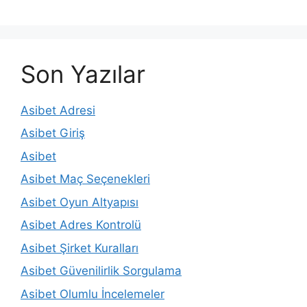
Son Yazılar
Asibet Adresi
Asibet Giriş
Asibet
Asibet Maç Seçenekleri
Asibet Oyun Altyapısı
Asibet Adres Kontrolü
Asibet Şirket Kuralları
Asibet Güvenilirlik Sorgulama
Asibet Olumlu İncelemeler