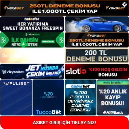
×
ASIBET GİRİŞ İÇİN TIKLAYINIZ!