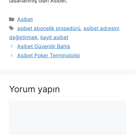
tasarlanmış olan Asibet.
Kategoriler
Asibet
Etiketler
asibet abonelik prosedürü
,
asibet adresini
değiştirmek
,
kayit asibet
Asibet Güvenilir Bahis
Asibet Poker Terminolojisi
Yorum yapın
Yorum