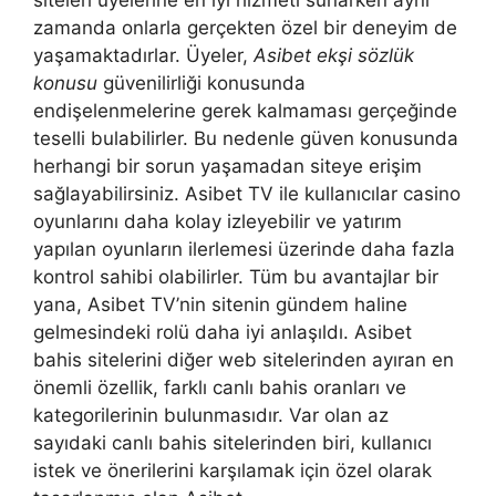
siteleri üyelerine en iyi hizmeti sunarken aynı
zamanda onlarla gerçekten özel bir deneyim de
yaşamaktadırlar. Üyeler,
Asibet ekşi sözlük
konusu
güvenilirliği konusunda
endişelenmelerine gerek kalmaması gerçeğinde
teselli bulabilirler. Bu nedenle güven konusunda
herhangi bir sorun yaşamadan siteye erişim
sağlayabilirsiniz. Asibet TV ile kullanıcılar casino
oyunlarını daha kolay izleyebilir ve yatırım
yapılan oyunların ilerlemesi üzerinde daha fazla
kontrol sahibi olabilirler. Tüm bu avantajlar bir
yana, Asibet TV’nin sitenin gündem haline
gelmesindeki rolü daha iyi anlaşıldı. Asibet
bahis sitelerini diğer web sitelerinden ayıran en
önemli özellik, farklı canlı bahis oranları ve
kategorilerinin bulunmasıdır. Var olan az
sayıdaki canlı bahis sitelerinden biri, kullanıcı
istek ve önerilerini karşılamak için özel olarak