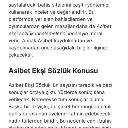
sayfalardaki bahis sitelerini çeşitli yöntemler
kullanarak inceler ve değerlendirir. Bu
platformda yer alan bahisçilerden ve
oyunculardan gelen mesajlar daha da
Asibet
ekşi sözlük i̇ncelemelerini i̇nceleyin
moral
verici.Ancak Asibet kaydolmadan ve
kaydolmadan önce aşağıdaki bilgiler ilginizi
çekecektir.
Asibet Ekşi Sözlük Konusu
Asibet Ekşi Sözlük’ ün sayısını taradık ve bazı
sonuçlar ortaya çıktı. Yüzlerce sonuç sana
verilecek. Neredeyse tüm sonuçlar olumlu.
Başka bir deyişle, bu şirket herhangi bir canlı
bahis bürosunun üyelerini tatmin edebilecek
nadir türlerden biridir. Bu nedenle canlı bahis