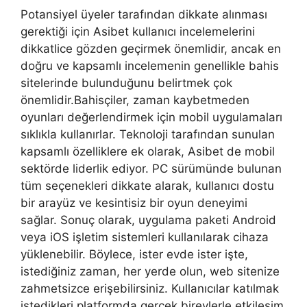
Potansiyel üyeler tarafından dikkate alınması
gerektiği için Asibet kullanıcı incelemelerini
dikkatlice gözden geçirmek önemlidir, ancak en
doğru ve kapsamlı incelemenin genellikle bahis
sitelerinde bulunduğunu belirtmek çok
önemlidir.Bahisçiler, zaman kaybetmeden
oyunları değerlendirmek için mobil uygulamaları
sıklıkla kullanırlar. Teknoloji tarafından sunulan
kapsamlı özelliklere ek olarak, Asibet de mobil
sektörde liderlik ediyor. PC sürümünde bulunan
tüm seçenekleri dikkate alarak, kullanıcı dostu
bir arayüz ve kesintisiz bir oyun deneyimi
sağlar. Sonuç olarak, uygulama paketi Android
veya iOS işletim sistemleri kullanılarak cihaza
yüklenebilir. Böylece, ister evde ister işte,
istediğiniz zaman, her yerde olun, web sitenize
zahmetsizce erişebilirsiniz. Kullanıcılar katılmak
istedikleri platformda gerçek bireylerle etkileşim