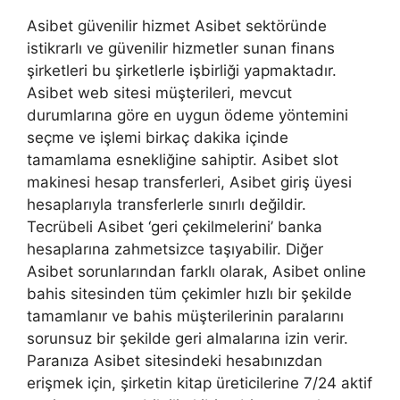
Asibet güvenilir hizmet Asibet sektöründe
istikrarlı ve güvenilir hizmetler sunan finans
şirketleri bu şirketlerle işbirliği yapmaktadır.
Asibet web sitesi müşterileri, mevcut
durumlarına göre en uygun ödeme yöntemini
seçme ve işlemi birkaç dakika içinde
tamamlama esnekliğine sahiptir. Asibet slot
makinesi hesap transferleri, Asibet giriş üyesi
hesaplarıyla transferlerle sınırlı değildir.
Tecrübeli Asibet ‘geri çekilmelerini’ banka
hesaplarına zahmetsizce taşıyabilir. Diğer
Asibet sorunlarından farklı olarak, Asibet online
bahis sitesinden tüm çekimler hızlı bir şekilde
tamamlanır ve bahis müşterilerinin paralarını
sorunsuz bir şekilde geri almalarına izin verir.
Paranıza Asibet sitesindeki hesabınızdan
erişmek için, şirketin kitap üreticilerine 7/24 aktif