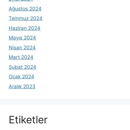
Ağustos 2024
Temmuz 2024
Haziran 2024
Mayıs 2024
Nisan 2024
Mart 2024
Şubat 2024
Ocak 2024
Aralık 2023
Etiketler