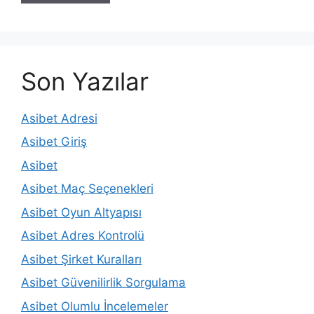
Son Yazılar
Asibet Adresi
Asibet Giriş
Asibet
Asibet Maç Seçenekleri
Asibet Oyun Altyapısı
Asibet Adres Kontrolü
Asibet Şirket Kuralları
Asibet Güvenilirlik Sorgulama
Asibet Olumlu İncelemeler