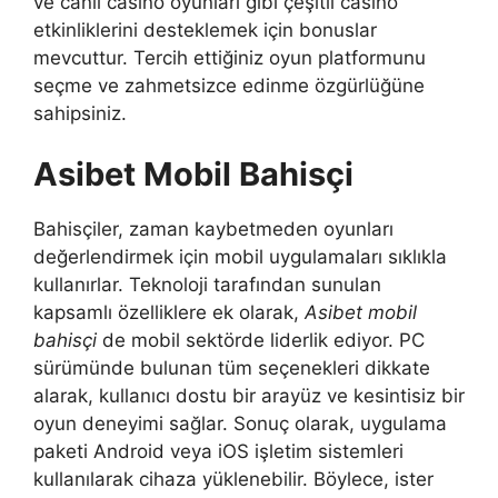
ve canlı casino oyunları gibi çeşitli casino
etkinliklerini desteklemek için bonuslar
mevcuttur. Tercih ettiğiniz oyun platformunu
seçme ve zahmetsizce edinme özgürlüğüne
sahipsiniz.
Asibet Mobil Bahisçi
Bahisçiler, zaman kaybetmeden oyunları
değerlendirmek için mobil uygulamaları sıklıkla
kullanırlar. Teknoloji tarafından sunulan
kapsamlı özelliklere ek olarak,
Asibet mobil
bahisçi
de mobil sektörde liderlik ediyor. PC
sürümünde bulunan tüm seçenekleri dikkate
alarak, kullanıcı dostu bir arayüz ve kesintisiz bir
oyun deneyimi sağlar. Sonuç olarak, uygulama
paketi Android veya iOS işletim sistemleri
kullanılarak cihaza yüklenebilir. Böylece, ister