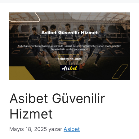
Asibet Güvenilir
Hizmet
Mayıs 18, 2025
yazar
Asibet