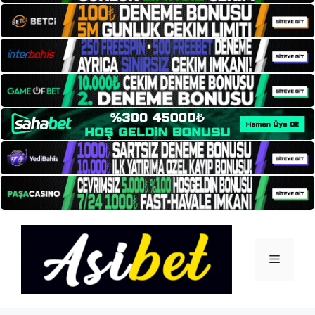
İçeriğe
atla
Menü