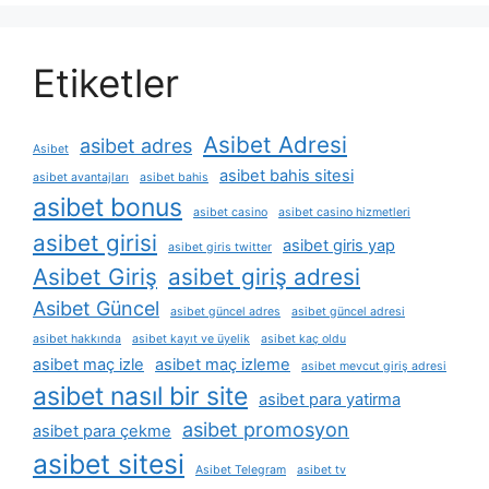
Etiketler
Asibet Adresi
asibet adres
Asibet
asibet bahis sitesi
asibet avantajları
asibet bahis
asibet bonus
asibet casino
asibet casino hizmetleri
asibet girisi
asibet giris yap
asibet giris twitter
Asibet Giriş
asibet giriş adresi
Asibet Güncel
asibet güncel adres
asibet güncel adresi
asibet hakkında
asibet kayıt ve üyelik
asibet kaç oldu
asibet maç izle
asibet maç izleme
asibet mevcut giriş adresi
asibet nasıl bir site
asibet para yatirma
asibet promosyon
asibet para çekme
asibet sitesi
Asibet Telegram
asibet tv