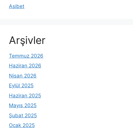
Asibet
Arşivler
Temmuz 2026
Haziran 2026
Nisan 2026
Eylül 2025
Haziran 2025
Mayıs 2025
Şubat 2025
Ocak 2025