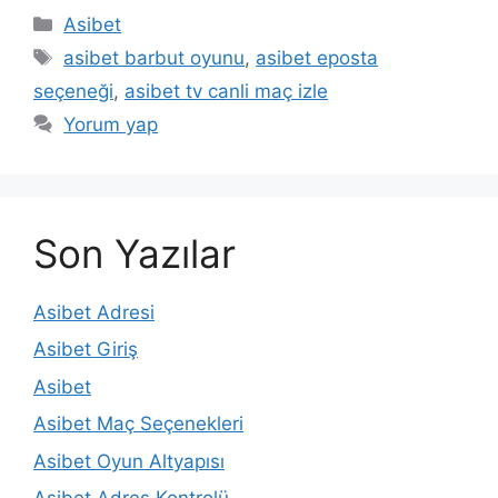
Kategoriler
Asibet
Etiketler
asibet barbut oyunu
,
asibet eposta
seçeneği
,
asibet tv canli maç izle
Yorum yap
Son Yazılar
Asibet Adresi
Asibet Giriş
Asibet
Asibet Maç Seçenekleri
Asibet Oyun Altyapısı