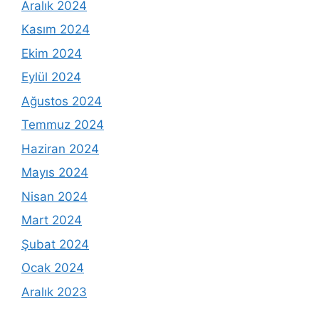
Aralık 2024
Kasım 2024
Ekim 2024
Eylül 2024
Ağustos 2024
Temmuz 2024
Haziran 2024
Mayıs 2024
Nisan 2024
Mart 2024
Şubat 2024
Ocak 2024
Aralık 2023