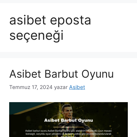
asibet eposta
seçeneği
Asibet Barbut Oyunu
Temmuz 17, 2024
yazar
Asibet