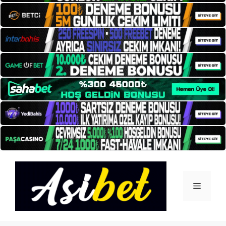
İçeriğe
atla
Menü