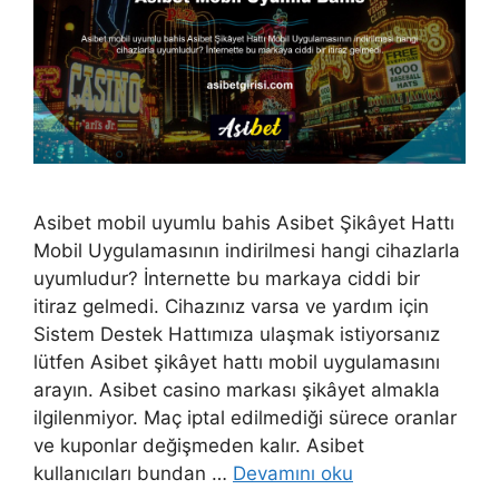
Asibet mobil uyumlu bahis Asibet Şikâyet Hattı
Mobil Uygulamasının indirilmesi hangi cihazlarla
uyumludur? İnternette bu markaya ciddi bir
itiraz gelmedi. Cihazınız varsa ve yardım için
Sistem Destek Hattımıza ulaşmak istiyorsanız
lütfen Asibet şikâyet hattı mobil uygulamasını
arayın. Asibet casino markası şikâyet almakla
ilgilenmiyor. Maç iptal edilmediği sürece oranlar
ve kuponlar değişmeden kalır. Asibet
kullanıcıları bundan …
Devamını oku