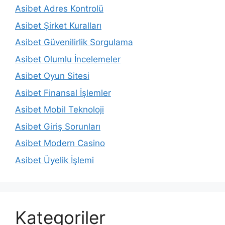
Asibet Adres Kontrolü
Asibet Şirket Kuralları
Asibet Güvenilirlik Sorgulama
Asibet Olumlu İncelemeler
Asibet Oyun Sitesi
Asibet Finansal İşlemler
Asibet Mobil Teknoloji
Asibet Giriş Sorunları
Asibet Modern Casino
Asibet Üyelik İşlemi
Kategoriler