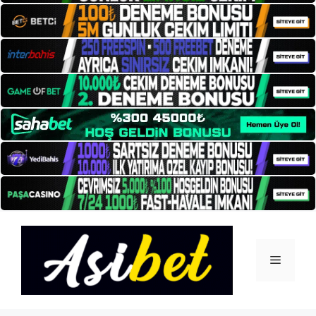
İçeriğe
atla
Menü