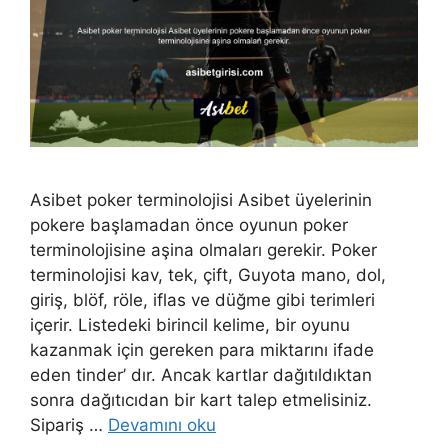
Asibet poker terminolojisi Asibet üyelerinin
pokere başlamadan önce oyunun poker
terminolojisine aşina olmaları gerekir. Poker
terminolojisi kav, tek, çift, Guyota mano, dol,
giriş, blöf, röle, iflas ve düğme gibi terimleri
içerir. Listedeki birincil kelime, bir oyunu
kazanmak için gereken para miktarını ifade
eden tinder’ dır. Ancak kartlar dağıtıldıktan
sonra dağıtıcıdan bir kart talep etmelisiniz.
Sipariş …
Devamını oku