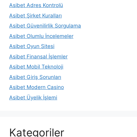
Asibet Adres Kontrolü
Asibet Şirket Kuralları
Asibet Güvenilirlik Sorgulama
Asibet Olumlu İncelemeler
Asibet Oyun Sitesi
Asibet Finansal İşlemler
Asibet Mobil Teknoloji
Asibet Giriş Sorunları
Asibet Modern Casino
Asibet Üyelik İşlemi
Kategoriler