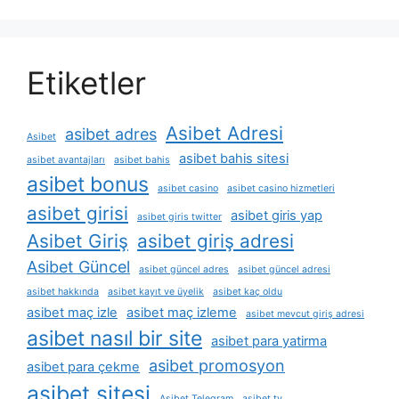
Etiketler
Asibet Adresi
asibet adres
Asibet
asibet bahis sitesi
asibet avantajları
asibet bahis
asibet bonus
asibet casino
asibet casino hizmetleri
asibet girisi
asibet giris yap
asibet giris twitter
Asibet Giriş
asibet giriş adresi
Asibet Güncel
asibet güncel adres
asibet güncel adresi
asibet hakkında
asibet kayıt ve üyelik
asibet kaç oldu
asibet maç izle
asibet maç izleme
asibet mevcut giriş adresi
asibet nasıl bir site
asibet para yatirma
asibet promosyon
asibet para çekme
asibet sitesi
Asibet Telegram
asibet tv