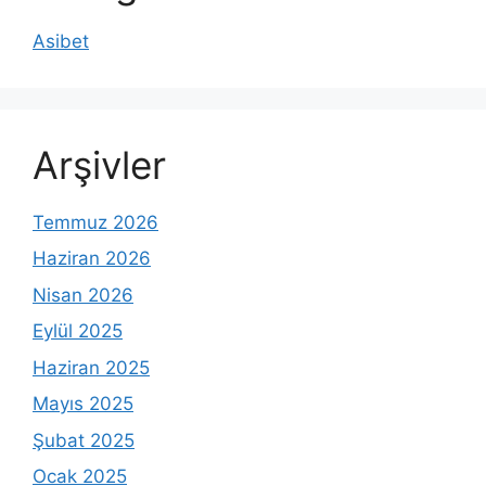
Asibet
Arşivler
Temmuz 2026
Haziran 2026
Nisan 2026
Eylül 2025
Haziran 2025
Mayıs 2025
Şubat 2025
Ocak 2025