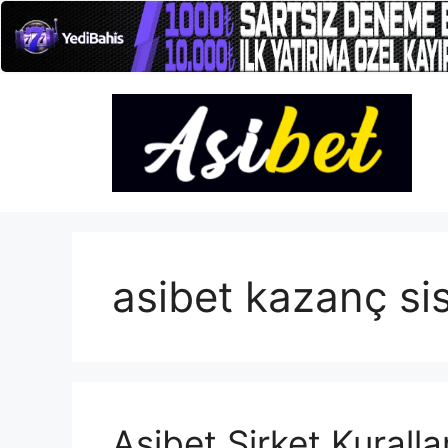
İçeriğe
atla
asibet kazanç si
Asibet Şirket Kurallar