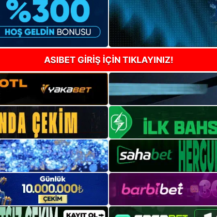
ASIBET GİRİŞ İÇİN TIKLAYINIZ!