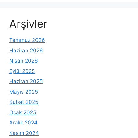
Arşivler
Temmuz 2026
Haziran 2026
Nisan 2026
Eylül 2025
Haziran 2025
Mayıs 2025
Şubat 2025
Ocak 2025
Aralık 2024
Kasım 2024