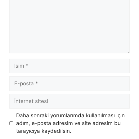
İsim
E-
posta
İnternet
sitesi
Daha sonraki yorumlarımda kullanılması için
adım, e-posta adresim ve site adresim bu
tarayıcıya kaydedilsin.