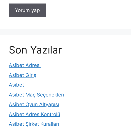
Son Yazılar
Asibet Adresi
Asibet Giriş
Asibet
Asibet Maç Seçenekleri
Asibet Oyun Altyapısı
Asibet Adres Kontrolü
Asibet Şirket Kuralları