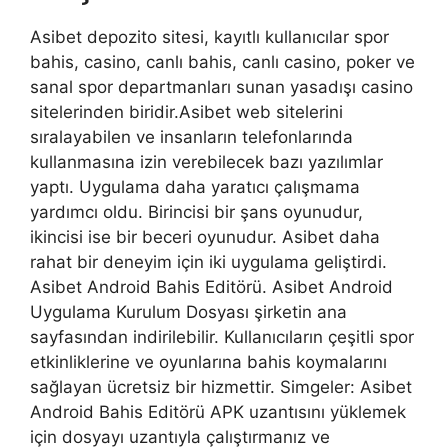
Asibet depozito sitesi, kayıtlı kullanıcılar spor
bahis, casino, canlı bahis, canlı casino, poker ve
sanal spor departmanları sunan yasadışı casino
sitelerinden biridir.Asibet web sitelerini
sıralayabilen ve insanların telefonlarında
kullanmasına izin verebilecek bazı yazılımlar
yaptı. Uygulama daha yaratıcı çalışmama
yardımcı oldu. Birincisi bir şans oyunudur,
ikincisi ise bir beceri oyunudur. Asibet daha
rahat bir deneyim için iki uygulama geliştirdi.
Asibet Android Bahis Editörü. Asibet Android
Uygulama Kurulum Dosyası şirketin ana
sayfasından indirilebilir. Kullanıcıların çeşitli spor
etkinliklerine ve oyunlarına bahis koymalarını
sağlayan ücretsiz bir hizmettir. Simgeler: Asibet
Android Bahis Editörü APK uzantısını yüklemek
için dosyayı uzantıyla çalıştırmanız ve