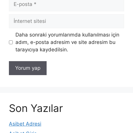
E-
posta
İnternet
sitesi
Daha sonraki yorumlarımda kullanılması için
adım, e-posta adresim ve site adresim bu
tarayıcıya kaydedilsin.
Son Yazılar
Asibet Adresi