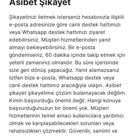
Asibet Şikayet
Şikayetinizi iletmek isterseniz hesabınızla ilişkili
e-posta adresinize göre canlı destek hattımızı
veya Whatsapp destek hattımızı ziyaret
edebilirsiniz. Müşteri hizmetlerinden yanıt
almayı bekleyebilirsiniz. Bir e-posta
gönderirseniz, 60 dakika içinde takip etmek için
yeterli zamanınız olmalıdır. Bu süre içerisinde
size geri dönüş yapacağız. Yanıt alamazsanız
lütfen bize e-posta, Whatsapp destek veya
canlı destek hattımız aracılığıyla ulaşın.
Asibet
şikayet
şikayetime çözüm bulamayacak değilim.
Kimin başvurduğu önemli değil. Hangi konuya
başvurduğunuzun bir önemi yok. Müşteri
hizmetlerinin temel amacı kullanıcılara yardımcı
olmak ve karşılaşabilecekleri sorunları veya
rahatsızlıkları çözmektir. Güvenilir, samimi ve