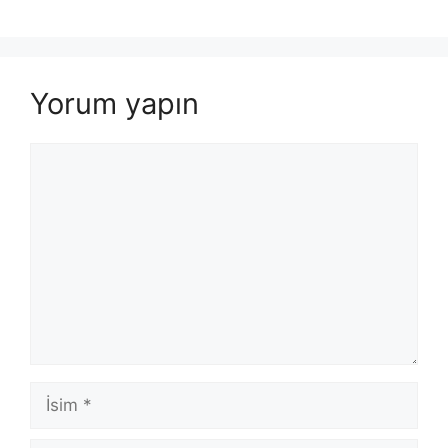
Yorum yapın
Yorum
İsim