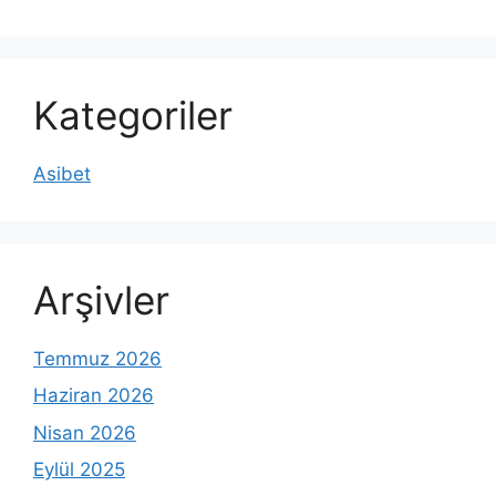
Kategoriler
Asibet
Arşivler
Temmuz 2026
Haziran 2026
Nisan 2026
Eylül 2025