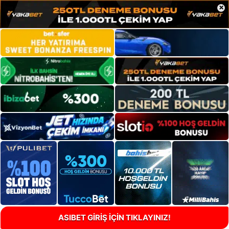
×
ASIBET GİRİŞ İÇİN TIKLAYINIZ!