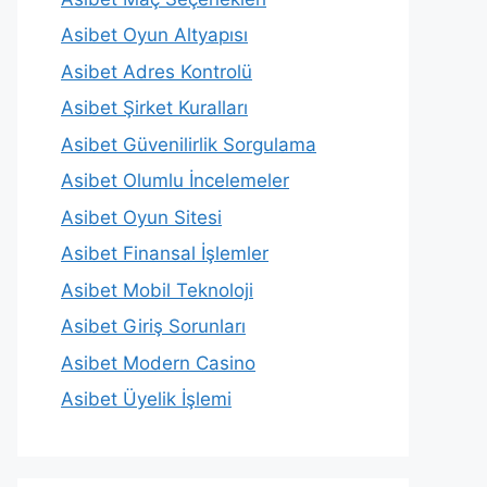
Asibet Oyun Altyapısı
Asibet Adres Kontrolü
Asibet Şirket Kuralları
Asibet Güvenilirlik Sorgulama
Asibet Olumlu İncelemeler
Asibet Oyun Sitesi
Asibet Finansal İşlemler
Asibet Mobil Teknoloji
Asibet Giriş Sorunları
Asibet Modern Casino
Asibet Üyelik İşlemi