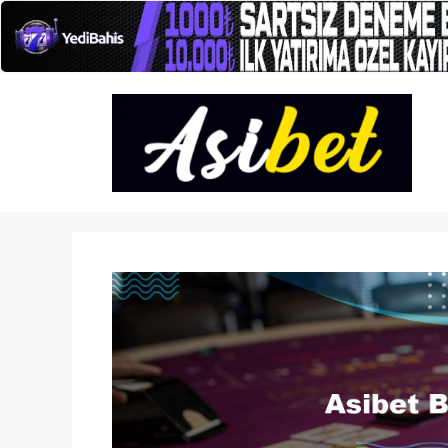
İçeriğe
atla