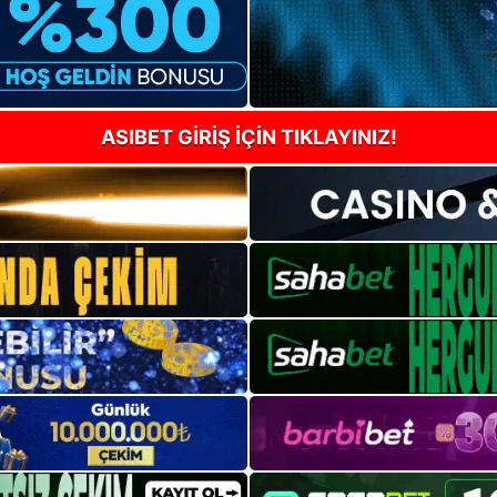
ASIBET GİRİŞ İÇİN TIKLAYINIZ!