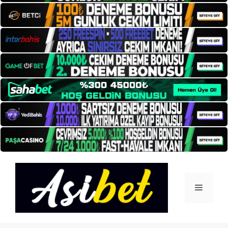
İçeriğe
atla
Menü