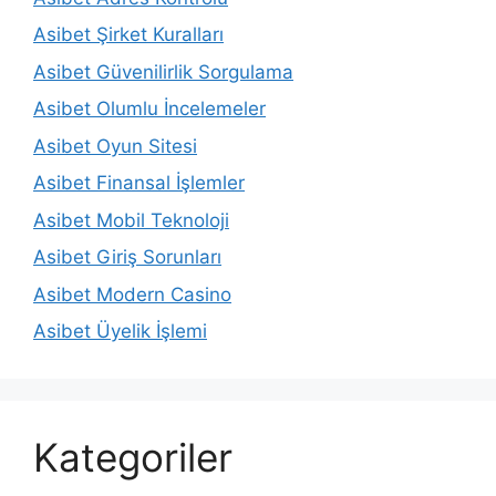
Asibet Şirket Kuralları
Asibet Güvenilirlik Sorgulama
Asibet Olumlu İncelemeler
Asibet Oyun Sitesi
Asibet Finansal İşlemler
Asibet Mobil Teknoloji
Asibet Giriş Sorunları
Asibet Modern Casino
Asibet Üyelik İşlemi
Kategoriler