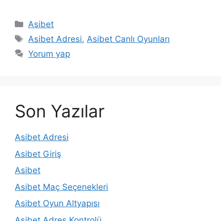
Kategoriler
Asibet
Etiketler
Asibet Adresi
,
Asibet Canlı Oyunları
Yorum yap
Son Yazılar
Asibet Adresi
Asibet Giriş
Asibet
Asibet Maç Seçenekleri
Asibet Oyun Altyapısı
Asibet Adres Kontrolü