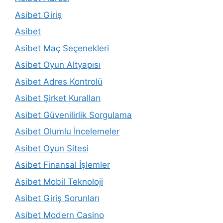
Asibet Giriş
Asibet
Asibet Maç Seçenekleri
Asibet Oyun Altyapısı
Asibet Adres Kontrolü
Asibet Şirket Kuralları
Asibet Güvenilirlik Sorgulama
Asibet Olumlu İncelemeler
Asibet Oyun Sitesi
Asibet Finansal İşlemler
Asibet Mobil Teknoloji
Asibet Giriş Sorunları
Asibet Modern Casino