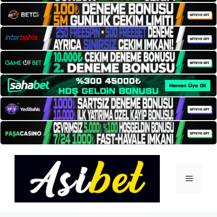
İçeriğe
atla
Menü