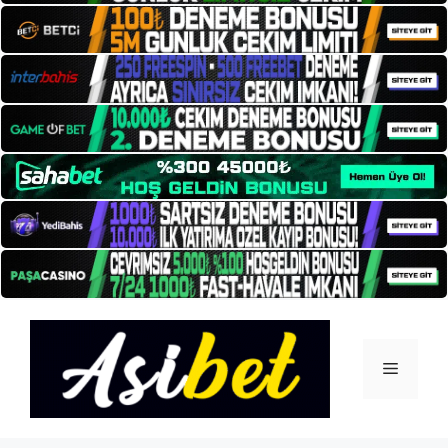
İçeriğe
atla
Menü