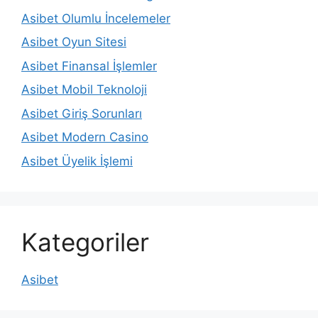
Asibet Olumlu İncelemeler
Asibet Oyun Sitesi
Asibet Finansal İşlemler
Asibet Mobil Teknoloji
Asibet Giriş Sorunları
Asibet Modern Casino
Asibet Üyelik İşlemi
Kategoriler
Asibet