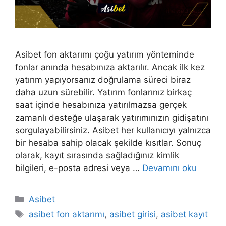
Asibet fon aktarımı çoğu yatırım yönteminde
fonlar anında hesabınıza aktarılır. Ancak ilk kez
yatırım yapıyorsanız doğrulama süreci biraz
daha uzun sürebilir. Yatırım fonlarınız birkaç
saat içinde hesabınıza yatırılmazsa gerçek
zamanlı desteğe ulaşarak yatırımınızın gidişatını
sorgulayabilirsiniz. Asibet her kullanıcıyı yalnızca
bir hesaba sahip olacak şekilde kısıtlar. Sonuç
olarak, kayıt sırasında sağladığınız kimlik
bilgileri, e-posta adresi veya …
Devamını oku
Kategoriler
Asibet
Etiketler
asibet fon aktarımı
,
asibet girisi
,
asibet kayıt