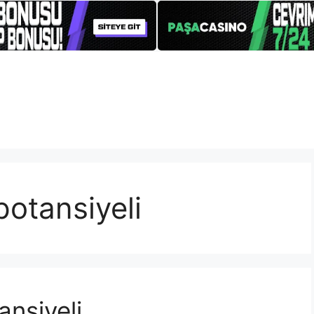
otansiyeli
nsiyeli