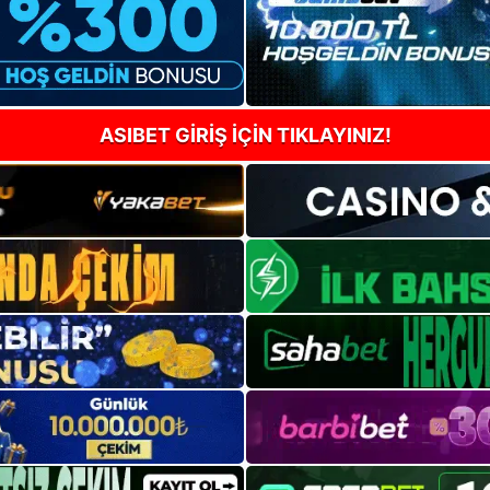
ASIBET GİRİŞ İÇİN TIKLAYINIZ!