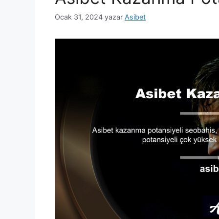
Ocak 31, 2024
yazar
Asibet