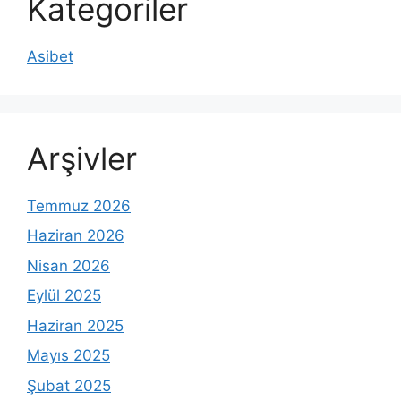
Kategoriler
Asibet
Arşivler
Temmuz 2026
Haziran 2026
Nisan 2026
Eylül 2025
Haziran 2025
Mayıs 2025
Şubat 2025