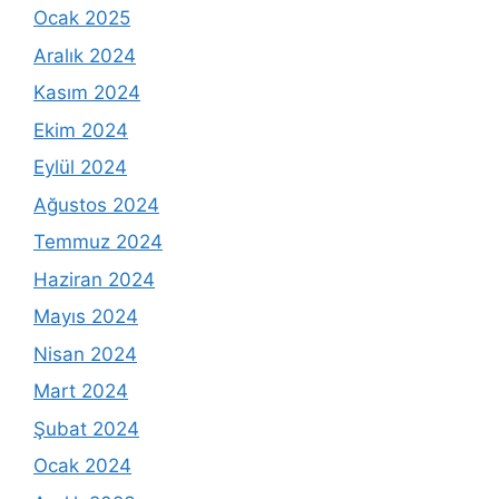
Ocak 2025
Aralık 2024
Kasım 2024
Ekim 2024
Eylül 2024
Ağustos 2024
Temmuz 2024
Haziran 2024
Mayıs 2024
Nisan 2024
Mart 2024
Şubat 2024
Ocak 2024