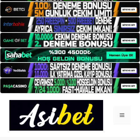
İçeriğe
atla
Menü